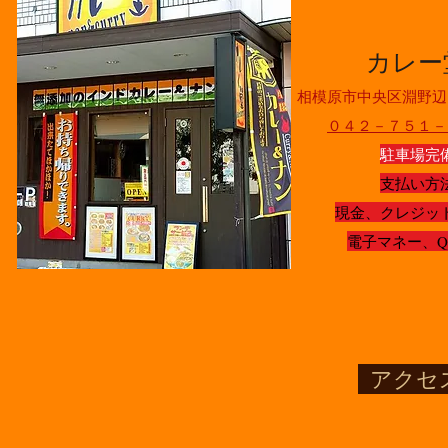
カレー
相模原市中央区淵野辺
０４２－７５１－
駐車場完
支払い方
現金、クレジッ
​電子マネー、
アクセ