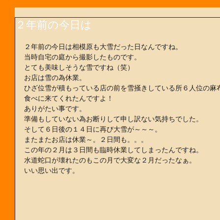
２年前の今日は
２年前の今日は相模原も大雪だった日なんですね。 
当時自宅の庭から撮影したものです。 
とても美味しそうな雪ですね（笑） 
お店は雪の為休業。 
ひざ位雪が積もっている店の前を雪掻きしている所６人位の麻布
食べに来てくれたんですよ！ 
ありがたい事です。 
準備もしていない為お断りして申し訳ない気持ちでした。 
そして６日後の１４日に再び大雪が～～～。 
またまたお店は休業～。２日間も。。。 
この年の２月は３日間も臨時休業してしまったんですね。 
水道蛇口が壊れたのもこの月で大変な２月だったなぁ。 
いい思い出です。 